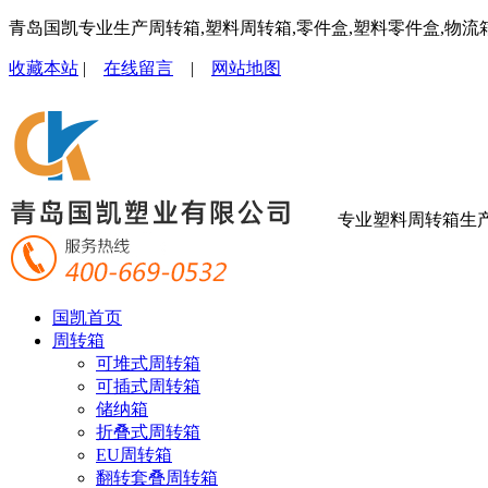
青岛国凯专业生产周转箱,塑料周转箱,零件盒,塑料零件盒,物流
收藏本站
|
在线留言
|
网站地图
专业塑料周转箱生
国凯首页
周转箱
可堆式周转箱
可插式周转箱
储纳箱
折叠式周转箱
EU周转箱
翻转套叠周转箱