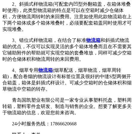
2、斜插式样物流箱(可配套内凹型外翻箱盖，在箱体堆叠
时使用)，此类型物流箱的特点是可以在空箱时减少仓储体
积，方便物流周转时的来回费用。注意如使用此款物流箱在上
下两个箱体或多个箱体堆叠时，必须要配套箱盖同时使用才可
实现堆叠。
3、错位式样物流箱，在结合了标准
物流箱
和斜插式物流
箱的优点，不仅可以实现灵活的多个箱体堆叠而且在不需要其
它辅助附件的帮助就可实现空箱的套叠堆放，同样可减少空箱
时的仓储体积和物流周转的来回费用。
4、烟草专用
物流箱
(烟草配送，烟草物流，烟草周转
箱)，配合卷烟的物流设计有标签位置及很好的中缝S型两侧开
合箱盖，箱体是斜插式样设计。可减少空箱时的仓储体积和烟
草物流中空箱的转存。
青岛国凯塑业有限公司是一家专业从事塑料托盘，塑料周
转箱，塑料零件盒研发、制造与销售的企业。想要了解更多关
于物流箱的信息，欢迎您前来咨询。
24小时服务热线：17866620668