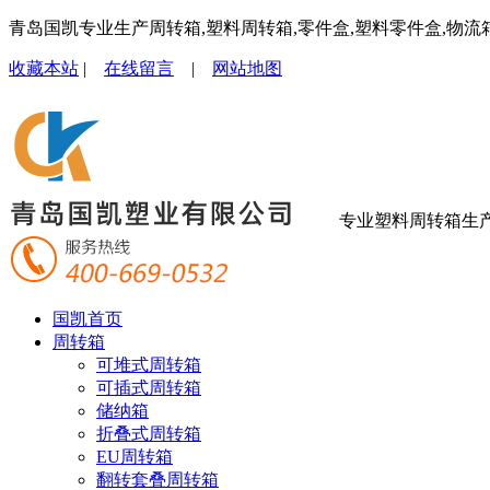
青岛国凯专业生产周转箱,塑料周转箱,零件盒,塑料零件盒,物流
收藏本站
|
在线留言
|
网站地图
专业塑料周转箱生
国凯首页
周转箱
可堆式周转箱
可插式周转箱
储纳箱
折叠式周转箱
EU周转箱
翻转套叠周转箱