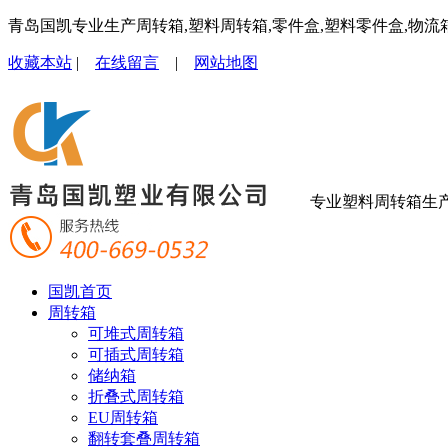
青岛国凯专业生产周转箱,塑料周转箱,零件盒,塑料零件盒,物流
收藏本站
|
在线留言
|
网站地图
专业塑料周转箱生
国凯首页
周转箱
可堆式周转箱
可插式周转箱
储纳箱
折叠式周转箱
EU周转箱
翻转套叠周转箱