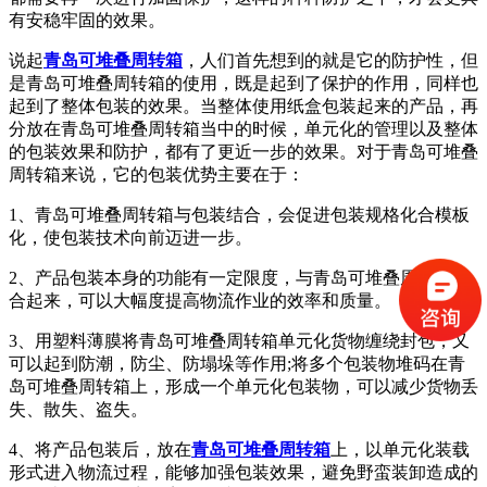
有安稳牢固的效果。
说起
青岛可堆叠周转箱
，人们首先想到的就是它的防护性，但
是青岛可堆叠周转箱的使用，既是起到了保护的作用，同样也
起到了整体包装的效果。当整体使用纸盒包装起来的产品，再
分放在青岛可堆叠周转箱当中的时候，单元化的管理以及整体
的包装效果和防护，都有了更近一步的效果。对于青岛可堆叠
周转箱来说，它的包装优势主要在于：
1、青岛可堆叠周转箱与包装结合，会促进包装规格化合模板
化，使包装技术向前迈进一步。
2、产品包装本身的功能有一定限度，与青岛可堆叠周转箱结
合起来，可以大幅度提高物流作业的效率和质量。
3、用塑料薄膜将青岛可堆叠周转箱单元化货物缠绕封包，又
可以起到防潮，防尘、防塌垛等作用;将多个包装物堆码在青
岛可堆叠周转箱上，形成一个单元化包装物，可以减少货物丢
失、散失、盗失。
4、将产品包装后，放在
青岛可堆叠周转箱
上，以单元化装载
形式进入物流过程，能够加强包装效果，避免野蛮装卸造成的