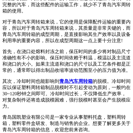
完整的汽车，而这些配件的运输工作，就少不了青岛汽车周转
箱的使用。
对于青岛汽车周转箱来说，它的使用是保障配件运输的重要内
容，所以对于青岛汽车周转箱来说，其质量是非常关键的，而
青岛汽车周转箱的成型周期，是直接影响其生产效率以及设备
利用率的重要内容，所以在成型周期这一点上要十分注意!
首先，在浇口处熔料封冻之前，保压时间的多少将对制品尺寸
准确性有不小的影响。保压时间依赖于料温，模温以及主流道
和浇口的大小。如果主流道和浇口的尺寸以及工艺条件都是正
常的，通常即以得出制品收缩率波动范围至小的压力值为准。
其次，冷却时间也能影响到
青岛汽车周转箱
的脱模。冷却时间
应以保证塑料周转箱制品脱模时不引起变动为原则，一般约在
30~120秒钟之间即可。冷却时间过长，不仅降低生产效率，
对复杂制件还将造成脱模困难，强行脱模时甚至会产生脱模应
力。
青岛国凯塑业有限公司是一家专业从事塑料托盘，塑料周转
箱，塑料零件盒研发、制造与销售的企业。想要了解更多关于
青岛汽车周转箱的信息，欢迎您前来咨询。