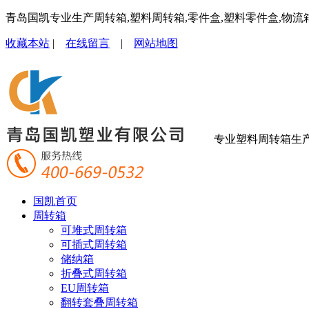
青岛国凯专业生产周转箱,塑料周转箱,零件盒,塑料零件盒,物流
收藏本站
|
在线留言
|
网站地图
专业塑料周转箱生
国凯首页
周转箱
可堆式周转箱
可插式周转箱
储纳箱
折叠式周转箱
EU周转箱
翻转套叠周转箱