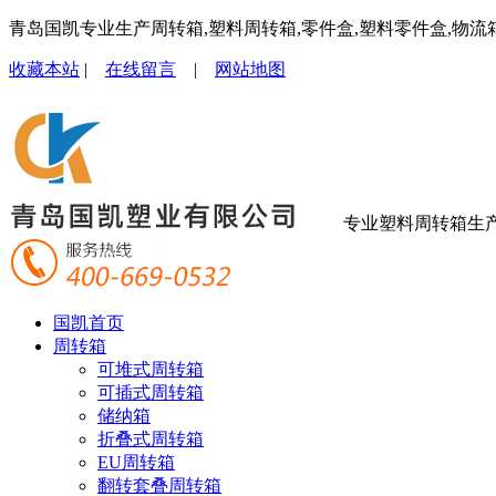
青岛国凯专业生产周转箱,塑料周转箱,零件盒,塑料零件盒,物流
收藏本站
|
在线留言
|
网站地图
专业塑料周转箱生
国凯首页
周转箱
可堆式周转箱
可插式周转箱
储纳箱
折叠式周转箱
EU周转箱
翻转套叠周转箱