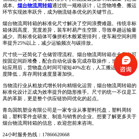
成本。
烟台物流周转箱
通过统一规格设计，让货物堆叠、搬运
环节实现效率跃升，成为物流链条优化的关键节点。
烟台物流周转箱的标准化尺寸解决了空间浪费难题。传统非标
箱体因高度、宽度差异，装车时易产生空隙，导致单趟运输量
减少。而标准化箱体可像拼积木般紧密排列，使车厢空间利用
率提升25%以上，减少运输频次与碳排放。
尺寸统一还简化了仓储管理流程。烟台物流周转箱在仓库中可
按固定间距堆叠，配合自动化设备完成存取操作，当物流中转
站应用后，货物盘点时间可缩短40%左右，人工搬运成本大幅
度降低，库存周转速度显著加快。
当物流行业从粗放式增长转向精细化运营，烟台物流周转箱的
标准化设计正成为效率提升的隐形推手。尺寸的统一不仅是工
具的革新，更是整个供应链协同优化的起点。
青岛国凯塑业有限公司是一家专业从事塑料托盘，塑料周转
箱，塑料零件盒研发、制造与销售的企业。想要了解更多关于
烟台物流周转箱的信息，欢迎您前来咨询。
24小时服务热线：17866620668