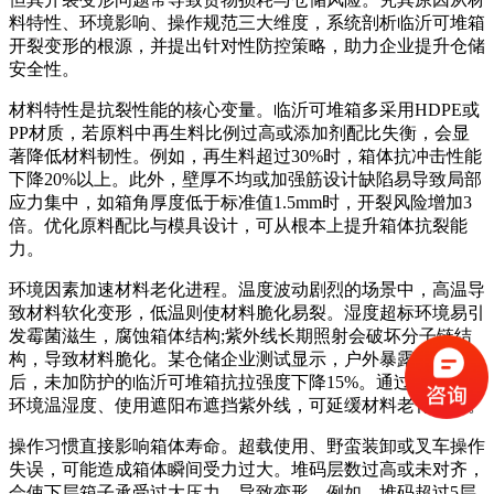
料特性、环境影响、操作规范三大维度，系统剖析临沂可堆箱
开裂变形的根源，并提出针对性防控策略，助力企业提升仓储
安全性。
材料特性是抗裂性能的核心变量。临沂可堆箱多采用HDPE或
PP材质，若原料中再生料比例过高或添加剂配比失衡，会显
著降低材料韧性。例如，再生料超过30%时，箱体抗冲击性能
下降20%以上。此外，壁厚不均或加强筋设计缺陷易导致局部
应力集中，如箱角厚度低于标准值1.5mm时，开裂风险增加3
倍。优化原料配比与模具设计，可从根本上提升箱体抗裂能
力。
环境因素加速材料老化进程。温度波动剧烈的场景中，高温导
致材料软化变形，低温则使材料脆化易裂。湿度超标环境易引
发霉菌滋生，腐蚀箱体结构;紫外线长期照射会破坏分子链结
构，导致材料脆化。某仓储企业测试显示，户外暴露6个月
后，未加防护的临沂可堆箱抗拉强度下降15%。通过控制存储
环境温湿度、使用遮阳布遮挡紫外线，可延缓材料老化速度。
操作习惯直接影响箱体寿命。超载使用、野蛮装卸或叉车操作
失误，可能造成箱体瞬间受力过大。堆码层数过高或未对齐，
会使下层箱子承受过大压力，导致变形。例如，堆码超过5层