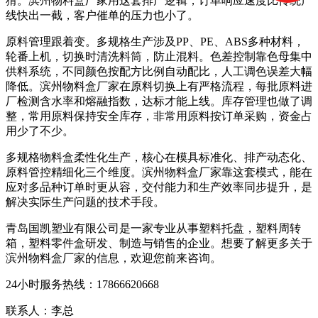
猜。滨州物料盒厂家用这套排产逻辑，订单响应速度比传统产
线快出一截，客户催单的压力也小了。
原料管理跟着变。多规格生产涉及PP、PE、ABS多种材料，
轮番上机，切换时清洗料筒，防止混料。色差控制靠色母集中
供料系统，不同颜色按配方比例自动配比，人工调色误差大幅
降低。滨州物料盒厂家在原料切换上有严格流程，每批原料进
厂检测含水率和熔融指数，达标才能上线。库存管理也做了调
整，常用原料保持安全库存，非常用原料按订单采购，资金占
用少了不少。
多规格物料盒柔性化生产，核心在模具标准化、排产动态化、
原料管控精细化三个维度。滨州物料盒厂家靠这套模式，能在
应对多品种订单时更从容，交付能力和生产效率同步提升，是
解决实际生产问题的技术手段。
青岛国凯塑业有限公司是一家专业从事塑料托盘，塑料周转
箱，塑料零件盒研发、制造与销售的企业。想要了解更多关于
滨州物料盒厂家的信息，欢迎您前来咨询。
24小时服务热线：17866620668
联系人：李总