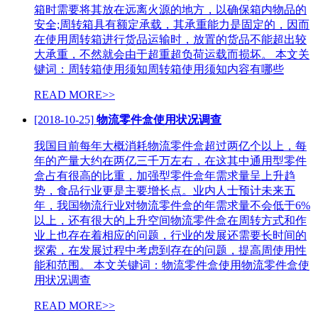
箱时需要将其放在远离火源的地方，以确保箱内物品的
安全;周转箱具有额定承载，其承重能力是固定的，因而
在使用周转箱进行货品运输时，放置的货品不能超出较
大承重，不然就会由于超重超负荷运载而损坏。 本文关
键词：周转箱使用须知周转箱使用须知内容有哪些
READ MORE>>
[2018-10-25]
物流零件盒使用状况调查
我国目前每年大概消耗物流零件盒超过两亿个以上，每
年的产量大约在两亿三千万左右，在这其中通用型零件
盒占有很高的比重，加强型零件盒年需求量呈上升趋
势，食品行业更是主要增长点。业内人士预计未来五
年，我国物流行业对物流零件盒的年需求量不会低于6%
以上，还有很大的上升空间物流零件盒在周转方式和作
业上也存在着相应的问题，行业的发展还需要长时间的
探索，在发展过程中考虑到存在的问题，提高周使用性
能和范围。 本文关键词：物流零件盒使用物流零件盒使
用状况调查
READ MORE>>