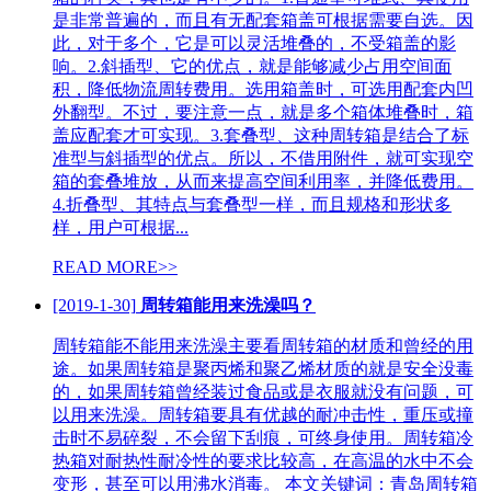
是非常普遍的，而且有无配套箱盖可根据需要自选。因
此，对于多个，它是可以灵活堆叠的，不受箱盖的影
响。2.斜插型、它的优点，就是能够减少占用空间面
积，降低物流周转费用。选用箱盖时，可选用配套内凹
外翻型。不过，要注意一点，就是多个箱体堆叠时，箱
盖应配套才可实现。3.套叠型、这种周转箱是结合了标
准型与斜插型的优点。所以，不借用附件，就可实现空
箱的套叠堆放，从而来提高空间利用率，并降低费用。
4.折叠型、其特点与套叠型一样，而且规格和形状多
样，用户可根据...
READ MORE>>
[2019-1-30]
周转箱能用来洗澡吗？
周转箱能不能用来洗澡主要看周转箱的材质和曾经的用
途。如果周转箱是聚丙烯和聚乙烯材质的就是安全没毒
的，如果周转箱曾经装过食品或是衣服就没有问题，可
以用来洗澡。周转箱要具有优越的耐冲击性，重压或撞
击时不易碎裂，不会留下刮痕，可终身使用。周转箱冷
热箱对耐热性耐冷性的要求比较高，在高温的水中不会
变形，甚至可以用沸水消毒。 本文关键词：青岛周转箱