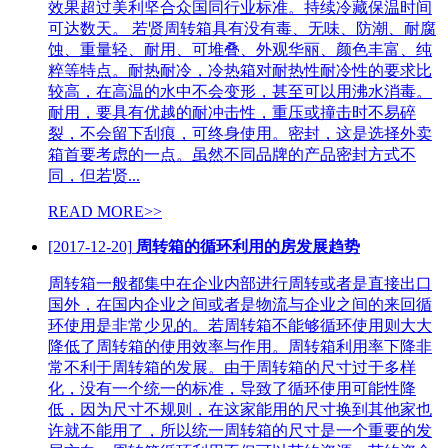
效果超过美利坚合众国同行业标准。持续冷藏保温时间
可达数天。 若贤周转箱具有没有毒、无味、防潮、耐腐
蚀、重量轻、耐用、可堆叠、外观华丽、颜色丰富、纯
粹等特点。耐热耐冷，冷热箱对耐热性耐冷性的要求比
较高，在高温的水中不会变形，甚至可以用沸水消毒。
耐用，要具有优越的耐冲击性，重压或撞击时不易碎
裂，不会留下刮痕，可终身使用。密封，这是选择外卖
箱首要考虑的一点。虽然不同品牌的产品密封方式不
同，但若贤...
READ MORE>>
[2017-12-20]
周转箱的循环利用的房发展趋势
周转箱一般都集中在企业内部进行周转或者是直接出口
国外，在国内企业之间或者是物流与企业之间的来回循
环使用是非常少见的。若周转箱不能够循环使用则大大
降低了周转箱的使用效率与作用。周转箱利用率下降非
常不利于周转箱的发展。由于周转箱的尺寸过于多样
化，没有一个统一的标准，导致了循环使用可能性降
低，因为尺寸不规则，在这家能用的尺寸换到其他家也
许就不能用了，所以统一周转箱的尺寸是一个重要的发