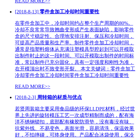
READ MORE>>
[2018-8-13]
零件盒加工冷却时间重要性
在零件盒加工中，冷却时间约占整个生产周期的80%。
冷却不良常常导致翘曲变形或产生表面缺陷，影响零件
盒的尺寸稳定性。合理地安排注射、保压和冷却时间，
可提高产品质量和生产率。制件零件盒加工冷却时间，
通常是指塑料熔体从充满注塑模具型腔起到可以开模取
出制件时止的这一段时间。可以开模取出制件的时间标
准，常以制件已充分固化，具有一定强度和刚性为准，
在开模顶出时不致变形开裂。 本文关键词：零件盒加工
冷却零件盒加工冷却时间零件盒加工冷却时间重要性
READ MORE>>
[2018-2-3]
周转箱的材质与优点
若贤周装箱主要采用食品级的环保LLDPE材料，经过世
界上先进的旋转模压工艺一次成型精制而成的，配有海
洋不锈钢锁扣，底部配有橡胶防滑垫，没有毒没有味、
抗紫外线、不易变色，表面光滑，容易清洗，保温效果
好，不怕摔碰，可终身使用。产品配合冰袋使用，保冷