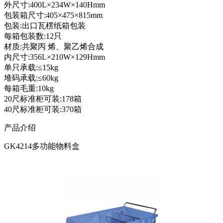
外尺寸:400L×234W×140Hmm
包装箱尺寸:405×475×815mm
包装:出口瓦楞纸箱包装
每箱包装数:12只
材质:共聚丙 烯、聚乙烯合成
内尺寸:356L×210W×129Hmm
单只承载:≤15kg
堆码承载:≤60kg
每箱毛重:10kg
20尺标准柜可装:178箱
40尺标准柜可装:370箱
产品介绍
GK4214多功能物料盒