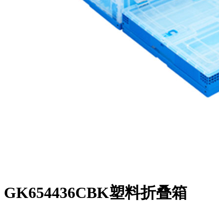
GK654436CBK塑料折叠箱