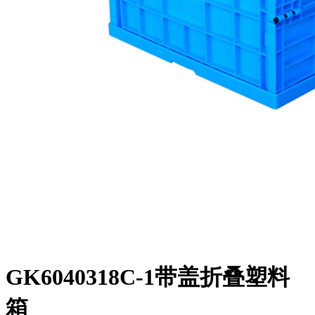
GK6040318C-1带盖折叠塑料
箱