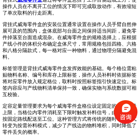
操作人员在不离开工位的情况下即可完成取放动作，有效缩短
了单次取料的行走距离。
背挂式威海零件盒的安装位置通常设置在操作人员手臂自然伸
展可及的范围内，盒体底部与台面之间保持适当间距，避免零
件掉落至台面造成混杂。在威海零件盒的规格选择上，应根据
产线小件的体积分布确定盒体尺寸，常用规格包括四格、六格
和八格分隔款式，每一格对应一种物料，通过物理分隔避免混
料。
标签管理是背挂式威海零件盒发挥效能的基础。每个格位需粘
贴物料名称、编号和库存上限标签，操作人员补料时依据标签
将对应零件放入规定格位，取料时按照标签指引快速定位。标
签内容应与产线物料清单保持一致，确保实物与系统数据可相
互校验。
定容定量管理要求为每个威海零件盒格位设定固定的物料数量
上限，当格位内零件消耗至下限时触发补料信号，由物流人员
按固定路线配送至工位。这种管理方式将传统的随时领料模式
转变为按需补料模式，减少了产线边的物料堆积，同时降低了
零件丢失的概率。