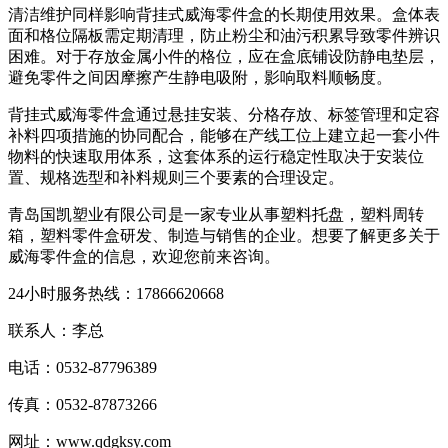
清洁维护同样影响背挂式威海零件盒的长期使用效果。盒体表
面和格位隔板需定期清理，防止粉尘和油污积累导致零件辨识
困难。对于存放金属小件的格位，应在盒底铺设防静电垫层，
避免零件之间因摩擦产生静电吸附，影响取料顺畅度。
背挂式威海零件盒通过悬挂安装、分格存放、标签管理和定容
补料四项措施的协同配合，能够在产线工位上建立起一套小件
物料的快速取用体系，这套体系的运行稳定性取决于安装位
置、规格选型和补料规则三个要素的合理设定。
青岛国凯塑业有限公司是一家专业从事塑料托盘，塑料周转
箱，塑料零件盒研发、制造与销售的企业。想要了解更多关于
威海零件盒的信息，欢迎您前来咨询。
24小时服务热线：17866620668
联系人：李总
电话：0532-87796389
传真：0532-87873266
网址：www.qdgksy.com