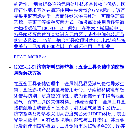
的运输。 烟台折叠箱的无菌处理技术是其核心优势。医
疗行业要求容器在循环使用中持续符合GMP标准，该产
品采用聚丙烯材质，表面经纳米涂层处理，可耐受环氧
乙烷、等离子等多种灭菌方式，确保每次使用后残留微
生物指标低于10CFUcm2。例如，在手术器械周转中，
折叠箱经灭菌后可直接进入无菌区，减少中间包装环节
的污染风险。 当前，烟台折叠箱通过优化卡扣结构与折
叠关节，已实现1000次以上的循环使用，且折叠...
READ MORE>>
[2025-12-5]
济南塑料防潮垫板：五金工具仓储中的防锈
屏障解决方案
在五金工具仓储管理中，金属制品易受潮气侵蚀导致生
锈，直接影响产品质量与使用寿命。济南塑料防潮垫板
凭借其防潮、耐腐蚀的特性，成为仓储环节中隔离地面
湿气、保护工具的关键材料。 传统仓储中，金属工具直
接接触地面或普通木质托盘，易因湿气渗透引发锈蚀。
济南塑料防潮垫板采用高密度聚乙烯(HDPE)材质，表面
光滑且致密，可有效阻隔地面湿气与工具接触。某五金
批发商使用该垫板后，工具锈蚀率从15%降至3%，库存