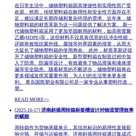
在日常生活中，储物塑料箱因其便捷性和实用性而广受
欢迎。然而，传统塑料箱在耐用性和安全性方面存在不
足，难以满足长期存储和复杂环境的需求。近年来，储
物塑料箱的材质革新为这一问题提供了解决方案。 新一
代储物塑料箱采用了更加坚固耐用的材料，如高密度聚
乙烯(HDPE)等，这些材料不仅具有优异的抗冲击性能，
还能有效抵抗紫外线、腐蚀等外界因素的侵害，从而大
大延长了储物塑料箱的使用寿命。 此外，材质革新还提
升了储物塑料箱的安全性。新型塑料箱在制造过程中加
入了防滑、防漏等设计，有效避免了物品滑落和液体泄
漏等安全隐患。随着材质的不断进步，储物塑料箱将在
更多领域发挥其重要作用，为人们的生活带来更多便
利。 青岛国凯塑业有限公司是一家专业从事塑料托盘，
塑...
READ MORE>>
[2025-10-17]
济南斜插周转箱标签槽设计对物流管理效率
的赋能
周转箱作为货物承载单元，其信息标识的易用性直接影
响分拣、存储与运输效率。济南斜插周转箱通过集成式