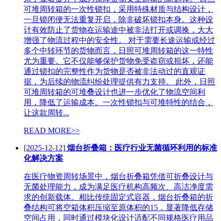
可堆周转箱的一次性锁扣，采用特殊材质与结构设计，
一旦锁闭便无法重复开启，除非破坏锁扣本身。这种设
计有效防止了货物在运输途中被非法打开或调换，大大
增强了物流过程中的安全性。 对于需要长途运输或经过
多个中转环节的货物而言，日照可堆周转箱的这一特性
尤为重要。它不仅能够保护货物免受盗窃或损坏，还能
通过锁扣的完整性作为货物是否被非法动过的直观证
据，为后续的物流纠纷处理提供有力支持。 此外，日照
可堆周转箱的可堆叠设计也进一步优化了物流空间利
用，降低了运输成本。一次性锁扣与可堆特性的结合，
让这款周转...
READ MORE>>
[2025-12-12]
烟台折叠箱：医疗行业无菌循环利用的标准
化解决方案
在医疗物资周转场景中，烟台折叠箱凭借可折叠设计与
无菌处理能力，成为满足医疗机构高频次、高洁净度需
求的创新载体。相比传统固定式容器，烟台折叠箱的折
叠结构可将空箱体积压缩至原体积的15，显著降低存储
空间占用，同时通过模块化设计适配不同规格医疗用品