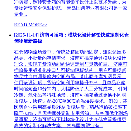
冲防震，翻转套叠箱的智能锁扣设计正以技术升级，为
货物运输安全保驾护航。 青岛国凯塑业有限公司是一家
专业...
READ MORE>>
[2025-11-14]
济南可插箱：模块化设计解锁快速定制化仓
储物流新路径
在仓储物流场景中，传统货箱因功能固定，难以适应多
品类、小批量的存储需求。济南可插箱通过模块化设计
理念，实现了货箱功能的快速定制与灵活扩展。 济南可
插箱采用标准化接口与可拆卸隔板结构，用户可根据货
物尺寸自由调整箱内空间布局。某电商仓库实测显示，
使用该设计后，货箱空间利用率提升35%，且单品存储
时间缩短至10分钟内，大幅降低了人工分拣成本。 针对
冷链、危化品等特殊场景，济南可插箱通过更换不同材
质模块，快速适配-20℃至80℃的温湿度要求。例如，某
医药企业采用高品质PP材质模块后，药品运输破损率下
降至0.3%，且无需额外定制专用货箱。 从空间优化到场
景适配，济南可插箱正以模块化设计为仓储物流提供更
高效的定制化解决方案。 青岛国凯塑业有...