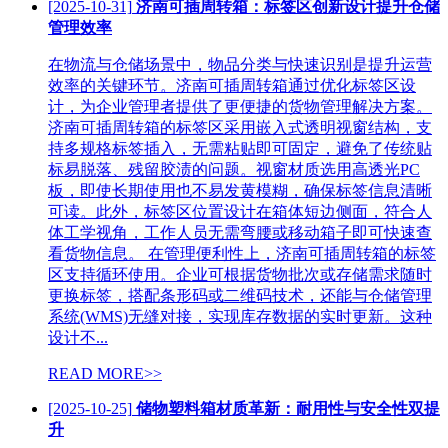
[2025-10-31]
济南可插周转箱：标签区创新设计提升仓储
管理效率
在物流与仓储场景中，物品分类与快速识别是提升运营
效率的关键环节。济南可插周转箱通过优化标签区设
计，为企业管理者提供了更便捷的货物管理解决方案。
济南可插周转箱的标签区采用嵌入式透明视窗结构，支
持多规格标签插入，无需粘贴即可固定，避免了传统贴
标易脱落、残留胶渍的问题。视窗材质选用高透光PC
板，即使长期使用也不易发黄模糊，确保标签信息清晰
可读。此外，标签区位置设计在箱体短边侧面，符合人
体工学视角，工作人员无需弯腰或移动箱子即可快速查
看货物信息。 在管理便利性上，济南可插周转箱的标签
区支持循环使用。企业可根据货物批次或存储需求随时
更换标签，搭配条形码或二维码技术，还能与仓储管理
系统(WMS)无缝对接，实现库存数据的实时更新。这种
设计不...
READ MORE>>
[2025-10-25]
储物塑料箱材质革新：耐用性与安全性双提
升