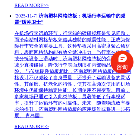
READ MORE>>
[2025-11-7]
济南塑料网格垫板：机场行李运输中的减
震“缓冲卫士”
在机场行李运输环节，行李箱的磕碰损坏是常见问题，
而济南塑料网格垫板凭借其独特的减震性能，正成为保
障行李安全的重要工具。这种垫板采用高密度聚乙烯材
料，表面网格结构能有效分散冲击力，当行李在传送带
或分拣设备上滑动时，济南塑料网格垫板的弹性设计可
减少直接碰撞，降低行李表面划痕和内部物品损坏的风
险。 与传统硬质垫板相比，济南塑料网格垫板的镂空网
格设计不仅减轻了自身重量，还提升了运输设备的灵活
性。其耐磨、抗老化的特性，使其在高频次使用的机场
环境中仍能保持稳定性能，长期使用不易变形。目前，
多家机场已通过引入此类垫板，显著降低了行李投诉
率，提升了运输环节的可靠性。未来，随着物流效率要
求的提升，济南塑料网格垫板的应用场景或将进一步拓
展。 青岛国...
READ MORE>>