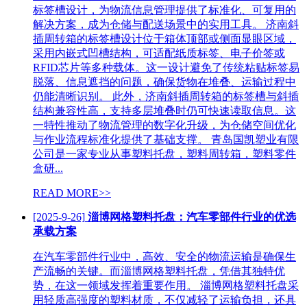
标签槽设计，为物流信息管理提供了标准化、可复用的
解决方案，成为仓储与配送场景中的实用工具。 济南斜
插周转箱的标签槽设计位于箱体顶部或侧面显眼区域，
采用内嵌式凹槽结构，可适配纸质标签、电子价签或
RFID芯片等多种载体。这一设计避免了传统粘贴标签易
脱落、信息遮挡的问题，确保货物在堆叠、运输过程中
仍能清晰识别。 此外，济南斜插周转箱的标签槽与斜插
结构兼容性高，支持多层堆叠时仍可快速读取信息。这
一特性推动了物流管理的数字化升级，为仓储空间优化
与作业流程标准化提供了基础支撑。 青岛国凯塑业有限
公司是一家专业从事塑料托盘，塑料周转箱，塑料零件
盒研...
READ MORE>>
[2025-9-26]
淄博网格塑料托盘：汽车零部件行业的优选
承载方案
在汽车零部件行业中，高效、安全的物流运输是确保生
产流畅的关键。而淄博网格塑料托盘，凭借其独特优
势，在这一领域发挥着重要作用。 淄博网格塑料托盘采
用轻质高强度的塑料材质，不仅减轻了运输负担，还具