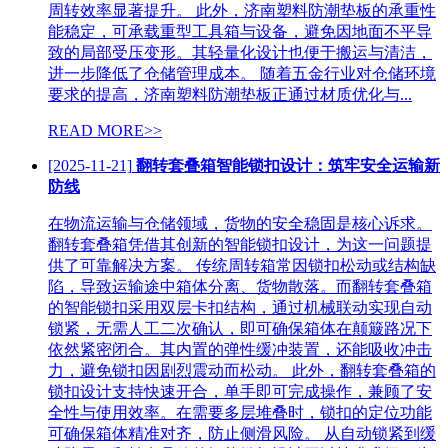
周转效率显著提升。 此外，济南塑料防潮垫板的承重性
能稳定，可承载重型工具箱与设备，避免因地面不平导
致的局部受压变形。其轻量化设计也便于搬运与清洁，
进一步降低了仓储管理成本。 随着五金行业对仓储环境
要求的提高，济南塑料防潮垫板正通过材质优化与...
READ MORE>>
[2025-11-21]
翻转套叠箱智能锁扣设计：筑牢安全运输新
防线
在物流运输与仓储领域，货物的安全稳固是核心诉求。
翻转套叠箱凭借其创新的智能锁扣设计，为这一问题提
供了可靠解决方案。 传统周转箱常因锁扣松动或结构缺
陷，导致运输途中箱体分离、货物散落。而翻转套叠箱
的智能锁扣采用双层卡扣结构，通过机械联动实现自动
锁紧，无需人工二次确认，即可确保箱体在颠簸路况下
依然紧密闭合。其内置的弹性缓冲装置，还能吸收冲击
力，避免锁扣因剧烈震动而松动。 此外，翻转套叠箱的
锁扣设计支持快速开合，单手即可完成操作，兼顾了安
全性与使用效率。在需要多层堆叠时，锁扣的定位功能
可确保箱体精准对齐，防止侧滑风险。 从自动锁紧到缓