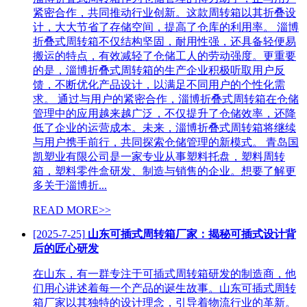
紧密合作，共同推动行业创新。这款周转箱以其折叠设
计，大大节省了存储空间，提高了仓库的利用率。 淄博
折叠式周转箱不仅结构坚固，耐用性强，还具备轻便易
搬运的特点，有效减轻了仓储工人的劳动强度。更重要
的是，淄博折叠式周转箱的生产企业积极听取用户反
馈，不断优化产品设计，以满足不同用户的个性化需
求。 通过与用户的紧密合作，淄博折叠式周转箱在仓储
管理中的应用越来越广泛，不仅提升了仓储效率，还降
低了企业的运营成本。未来，淄博折叠式周转箱将继续
与用户携手前行，共同探索仓储管理的新模式。 青岛国
凯塑业有限公司是一家专业从事塑料托盘，塑料周转
箱，塑料零件盒研发、制造与销售的企业。想要了解更
多关于淄博折...
READ MORE>>
[2025-7-25]
山东可插式周转箱厂家：揭秘可插式设计背
后的匠心研发
在山东，有一群专注于可插式周转箱研发的制造商，他
们用心讲述着每一个产品的诞生故事。山东可插式周转
箱厂家以其独特的设计理念，引导着物流行业的革新。