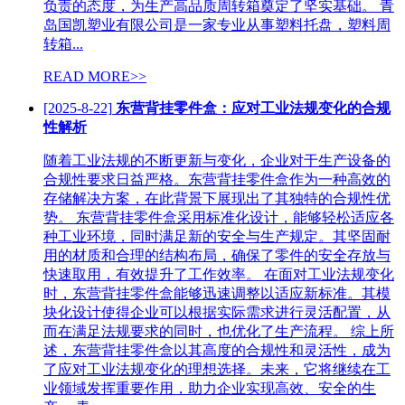
负责的态度，为生产高品质周转箱奠定了坚实基础。 青
岛国凯塑业有限公司是一家专业从事塑料托盘，塑料周
转箱...
READ MORE>>
[2025-8-22]
东营背挂零件盒：应对工业法规变化的合规
性解析
随着工业法规的不断更新与变化，企业对于生产设备的
合规性要求日益严格。东营背挂零件盒作为一种高效的
存储解决方案，在此背景下展现出了其独特的合规性优
势。 东营背挂零件盒采用标准化设计，能够轻松适应各
种工业环境，同时满足新的安全与生产规定。其坚固耐
用的材质和合理的结构布局，确保了零件的安全存放与
快速取用，有效提升了工作效率。 在面对工业法规变化
时，东营背挂零件盒能够迅速调整以适应新标准。其模
块化设计使得企业可以根据实际需求进行灵活配置，从
而在满足法规要求的同时，也优化了生产流程。 综上所
述，东营背挂零件盒以其高度的合规性和灵活性，成为
了应对工业法规变化的理想选择。未来，它将继续在工
业领域发挥重要作用，助力企业实现高效、安全的生