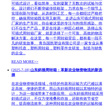
可插式设计，看似简单，实则凝聚了无数次的试验与优
化。设计师们不断突破传统框架，力求在每一个细节上
实现创新与突破。从选材到工艺，每一步都经过严格把
控，确保周转箱既实用又耐用。 走进山东可插式周转箱
厂家的生产车间，你会被这里的专注与热情所感染。他
们不仅生产产品，更是在传递一种匠心精神。选择山东
可插式周转箱厂家，就是选择了一个可靠、高效的物流
解决方案。在这里，每一个周转箱背后，都有着一段不
凡的研发故事。 青岛国凯塑业有限公司是一家专业从事
塑料托盘，塑料周转箱，塑料零件盒研发、制造与销售
的企业...
READ MORE>>
[2025-7-18]
山东斜插周转箱：革新农业物资物流的新选
择
在农业物资物流领域，传统的包装和运输方式已难以满
足高效、便捷的需求。而山东斜插周转箱以其独特的设
计，为这一领域带来了创新应用。 山东斜插周转箱采用
斜插式设计，不仅方便堆叠和存放，还能有效节省空
间，提高物流效率。这种周转箱在农业物资的运输和储