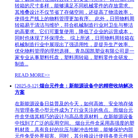
转箱的尺寸多样，能够满足不同机械零件的存放需求。
其堆叠设计不仅节省了存储空间，还提高了物流效率，
使得生产线上的物料管理更加有序。 此外，日照物料周
转箱易于清洁与维护，符合机械制造行业对卫生与整洁
的高要求。它们可重复使用，降低了企业的运营成本，
同时也体现了环保理念。 综上所述，日照物料周转箱在
机械制造行业中展现出了强适用性，是提升生产效率、
优化物料管理的理想选择。 青岛国凯塑业有限公司是一
家专业从事塑料托盘，塑料周转箱，塑料零件盒研发、
制造...
READ MORE>>
[2025-9-12]
烟台元件盒：新能源设备中的精密收纳解决
方案
在新能源设备日益普及的今天，如何高效、安全地存储
与管理各类小型元件成为了行业关注的焦点。而烟台元
件盒凭借其精巧的设计与高品质原材料，在新能源设备
中找到了广泛的应用空间。 烟台元件盒采用高强度的塑
料材质，具有良好的抗压与耐冲击性能，能够保护内部
元件免受外界损害。同时，其分格设计使得各类元件得