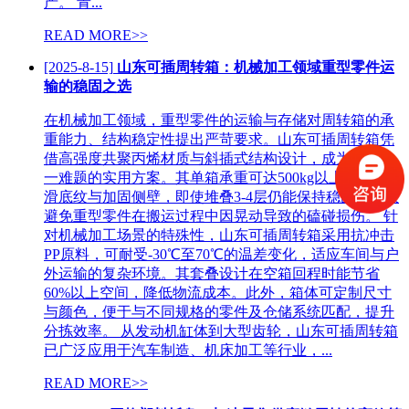
产。 青...
READ MORE>>
[2025-8-15]
山东可插周转箱：机械加工领域重型零件运
输的稳固之选
在机械加工领域，重型零件的运输与存储对周转箱的承
重能力、结构稳定性提出严苛要求。山东可插周转箱凭
借高强度共聚丙烯材质与斜插式结构设计，成为解决这
一难题的实用方案。其单箱承重可达500kg以上，配合防
滑底纹与加固侧壁，即使堆叠3-4层仍能保持稳固，有效
避免重型零件在搬运过程中因晃动导致的磕碰损伤。 针
对机械加工场景的特殊性，山东可插周转箱采用抗冲击
PP原料，可耐受-30℃至70℃的温差变化，适应车间与户
外运输的复杂环境。其套叠设计在空箱回程时能节省
60%以上空间，降低物流成本。此外，箱体可定制尺寸
与颜色，便于与不同规格的零件及仓储系统匹配，提升
分拣效率。 从发动机缸体到大型齿轮，山东可插周转箱
已广泛应用于汽车制造、机床加工等行业，...
READ MORE>>