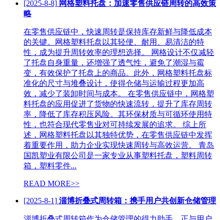
[2025-8-8]
网格塑料托盘：加速零售供应链周转的高效策
略
在零售供应链中，快速周转是保持库存新鲜与降低成本
的关键。网格塑料托盘以其轻便、耐用、易清洁的特
性，成为提升周转效率的理想选择。 网格设计不仅减轻
了托盘自身重量，还增强了透气性，避免了潮湿与霉
变，有效保护了托盘上的商品。此外，网格塑料托盘标
准化的尺寸与堆叠设计，使得仓储与运输过程更加高
效，减少了装卸时间与成本。 在零售供应链中，网格塑
料托盘的应用促进了货物的快速流转，提升了库存周转
率，降低了库存积压风险。其环保材质与可循环使用特
性，也符合现代零售业对可持续发展的追求。 综上所
述，网格塑料托盘以其独特优势，在零售供应链中发挥
着重要作用，助力企业实现快速周转与高效运营。 青岛
国凯塑业有限公司是一家专业从事塑料托盘，塑料周转
箱，塑料零件...
READ MORE>>
[2025-8-1]
淄博折叠式周转箱：携手用户共创新仓储管理
淄博折叠式周转箱作为仓储管理的得力助手，正与用户