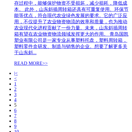
存过程中，能够保护物资不受损坏，减少损耗，降低成
本。 此外，山东斜插周转箱还具有可重复使用、环保节
能等优点，符合现代农业绿色发展的要求。它的广泛应
用，不仅提升了农业物资物流的效率和质量，也为推动
农业现代化进程贡献了一份力量。未来，山东斜插周转
箱有望在农业物资物流领域发挥更大的作用。 青岛国凯
塑业有限公司是一家专业从事塑料托盘，塑料周转箱，
塑料零件盒研发、制造与销售的企业。想要了解更多关
于山东斜...
READ MORE>>
|<
<
1
2
3
4
5
6
7
8
9
10