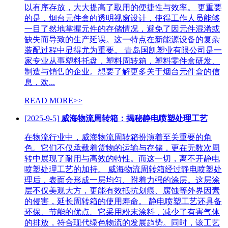
以有序存放，大大提高了取用的便捷性与效率。 更重要
的是，烟台元件盒的透明视窗设计，使得工作人员能够
一目了然地掌握元件的存储情况，避免了因元件混淆或
缺失而导致的生产延误。这一特点在新能源设备的复杂
装配过程中显得尤为重要。 青岛国凯塑业有限公司是一
家专业从事塑料托盘，塑料周转箱，塑料零件盒研发、
制造与销售的企业。想要了解更多关于烟台元件盒的信
息，欢...
READ MORE>>
[2025-9-5]
威海物流周转箱：揭秘静电喷塑处理工艺
在物流行业中，威海物流周转箱扮演着至关重要的角
色。它们不仅承载着货物的运输与存储，更在无数次周
转中展现了耐用与高效的特性。而这一切，离不开静电
喷塑处理工艺的加持。 威海物流周转箱经过静电喷塑处
理后，表面会形成一层均匀、附着力强的涂层。这层涂
层不仅美观大方，更能有效抵抗划痕、腐蚀等外界因素
的侵害，延长周转箱的使用寿命。 静电喷塑工艺还具备
环保、节能的优点。它采用粉末涂料，减少了有害气体
的排放，符合现代绿色物流的发展趋势。同时，该工艺