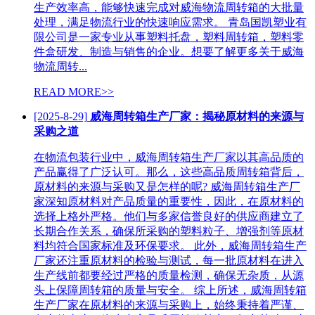
生产效率高，能够快速完成对威海物流周转箱的大批量
处理，满足物流行业的快速响应需求。 青岛国凯塑业有
限公司是一家专业从事塑料托盘，塑料周转箱，塑料零
件盒研发、制造与销售的企业。想要了解更多关于威海
物流周转...
READ MORE>>
[2025-8-29]
威海周转箱生产厂家：揭秘原材料的来源与
采购之道
在物流包装行业中，威海周转箱生产厂家以其高品质的
产品赢得了广泛认可。那么，这些高品质周转箱背后，
原材料的来源与采购又是怎样的呢? 威海周转箱生产厂
家深知原材料对产品质量的重要性，因此，在原材料的
选择上格外严格。他们与多家信誉良好的供应商建立了
长期合作关系，确保所采购的塑料粒子、增强剂等原材
料均符合国家标准及环保要求。 此外，威海周转箱生产
厂家还注重原材料的检验与测试，每一批原材料在进入
生产线前都要经过严格的质量检测，确保无杂质，从源
头上保障周转箱的质量与安全。 综上所述，威海周转箱
生产厂家在原材料的来源与采购上，始终秉持着严谨、