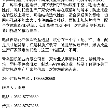
多，容易卡住输送线。川字或田字结构底部平整，输送线通过
性好。潍坊托盘生产厂家设计时会在底部加防滑条，防止托盘
在输送线上滑动。网格结构透气性好，适合需通风的货物，但
网格孔径不能太大，小件商品会掉落。面板上加芯片槽位，配
合立体库RFID系统，实现货物自动识别，这也是定制托盘和
通用托盘的核心差异。
电商自动化立体库托盘选型，核心在三个字：配、扛、通。配
是尺寸配货架，扛是材质扛载荷，通是结构通产线。潍坊托盘
生产厂家做定制托盘，这三个维度缺一不可。
青岛国凯塑业有限公司是一家专业从事塑料托盘，塑料周转
箱，塑料零件盒研发、制造与销售的企业。想要了解更多关于
潍坊托盘生产厂家的信息，欢迎您前来咨询。
24小时服务热线：17866620668
联系人：李总
电话：0532-87796389
传真：0532-87873266