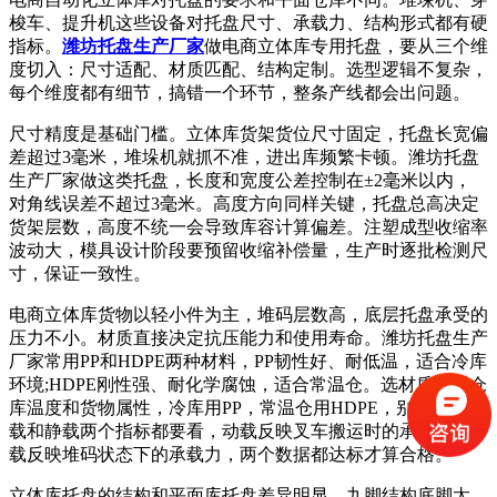
梭车、提升机这些设备对托盘尺寸、承载力、结构形式都有硬
指标。
潍坊托盘生产厂家
做电商立体库专用托盘，要从三个维
度切入：尺寸适配、材质匹配、结构定制。选型逻辑不复杂，
每个维度都有细节，搞错一个环节，整条产线都会出问题。
尺寸精度是基础门槛。立体库货架货位尺寸固定，托盘长宽偏
差超过3毫米，堆垛机就抓不准，进出库频繁卡顿。潍坊托盘
生产厂家做这类托盘，长度和宽度公差控制在±2毫米以内，
对角线误差不超过3毫米。高度方向同样关键，托盘总高决定
货架层数，高度不统一会导致库容计算偏差。注塑成型收缩率
波动大，模具设计阶段要预留收缩补偿量，生产时逐批检测尺
寸，保证一致性。
电商立体库货物以轻小件为主，堆码层数高，底层托盘承受的
压力不小。材质直接决定抗压能力和使用寿命。潍坊托盘生产
厂家常用PP和HDPE两种材料，PP韧性好、耐低温，适合冷库
环境;HDPE刚性强、耐化学腐蚀，适合常温仓。选材质要看仓
库温度和货物属性，冷库用PP，常温仓用HDPE，别搞反。动
载和静载两个指标都要看，动载反映叉车搬运时的承受力，静
载反映堆码状态下的承载力，两个数据都达标才算合格。
立体库托盘的结构和平面库托盘差异明显。九脚结构底脚太