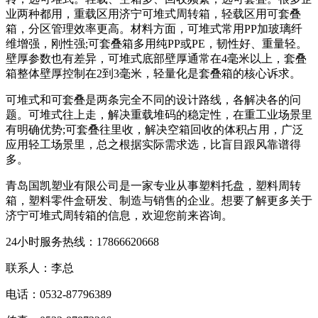
业两种都用，重载区用济宁可堆式周转箱，轻载区用可套叠
箱，分区管理效率更高。材料方面，可堆式常用PP加玻璃纤
维增强，刚性强;可套叠箱多用纯PP或PE，韧性好、重量轻。
壁厚参数也有差异，可堆式底部壁厚通常在4毫米以上，套叠
箱整体壁厚控制在2到3毫米，轻量化是套叠箱的核心诉求。
可堆式和可套叠是两条完全不同的设计路线，各解决各的问
题。可堆式往上走，解决重载堆码的稳定性，在重工业场景里
有明确优势;可套叠往里收，解决空箱回收的体积占用，广泛
应用轻工场景里，总之根据实际需求选，比盲目跟风靠谱得
多。
青岛国凯塑业有限公司是一家专业从事塑料托盘，塑料周转
箱，塑料零件盒研发、制造与销售的企业。想要了解更多关于
济宁可堆式周转箱的信息，欢迎您前来咨询。
24小时服务热线：17866620668
联系人：李总
电话：0532-87796389