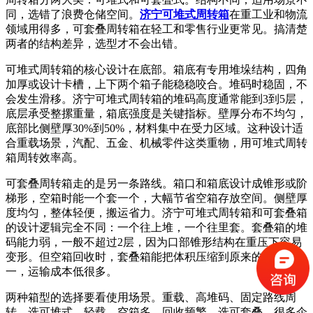
同，选错了浪费仓储空间。
济宁可堆式周转箱
在重工业和物流
领域用得多，可套叠周转箱在轻工和零售行业更常见。搞清楚
两者的结构差异，选型才不会出错。
可堆式周转箱的核心设计在底部。箱底有专用堆垛结构，四角
加厚或设计卡槽，上下两个箱子能稳稳咬合。堆码时稳固，不
会发生滑移。济宁可堆式周转箱的堆码高度通常能到3到5层，
底层承受整摞重量，箱底强度是关键指标。壁厚分布不均匀，
底部比侧壁厚30%到50%，材料集中在受力区域。这种设计适
合重载场景，汽配、五金、机械零件这类重物，用可堆式周转
箱周转效率高。
可套叠周转箱走的是另一条路线。箱口和箱底设计成锥形或阶
梯形，空箱时能一个套一个，大幅节省空箱存放空间。侧壁厚
度均匀，整体轻便，搬运省力。济宁可堆式周转箱和可套叠箱
的设计逻辑完全不同：一个往上堆，一个往里套。套叠箱的堆
码能力弱，一般不超过2层，因为口部锥形结构在重压下容易
变形。但空箱回收时，套叠箱能把体积压缩到原来的三分之
一，运输成本低很多。
两种箱型的选择要看使用场景。重载、高堆码、固定路线周
转，选可堆式。轻载、空箱多、回收频繁，选可套叠。很多企